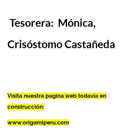
Tesorera:
Mónica,
Crisóstomo Castañeda
Visita nuestra pagina web todavía en
construcción:
www.origamiperu.com